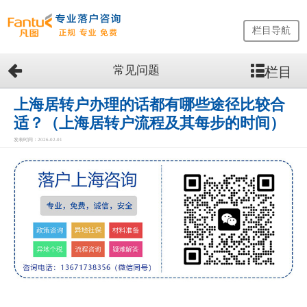
栏目导航
常见问题
栏目
网
站
首
上海居转户办理的话都有哪些途径比较合
页
适？（上海居转户流程及其每步的时间）
留
发表时间：2026-02-01
学
生
落
户
咨
询
服
务
优
势