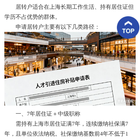
客
居转户适合在上海长期工作生活、持有居住证但
户
案
学历不占优势的群体。
例
申请居转户主要有以下几类路径：
客
户
好
评
新
闻
资
讯
联
系
我
一、7年居住证＋中级职称
们
需持有上海市居住证满7年，连续缴纳社保满7
年，且单位依法纳税。社保缴纳基数前4年不低于1