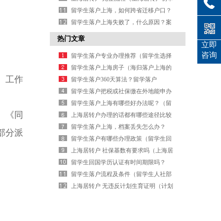
通过后成功率）
留学生落户上海，如何跨省迁移户口？
（上海留学生落户院校名单）
留学生落户上海失败了，什么原因？案
例解读（留学生北京落户被拒）
热门文章
立即
咨询
留学生落户专业办理推荐（留学生选择
最多的专业）
留学生落户上海房子（海归落户上海的
、工作
条件）
留学生落户360天算法？留学落户
2026（北京留学生落户要求）
留学生落户把税或社保缴在外地能申办
么？（外地大学生在上海落户政策）
留学生落户上海有哪些好办法呢？（留
、《同
学生在上海落户口需要哪些条件）
上海居转户办理的话都有哪些途径比较
合适？（上海居转户流程及其每步的时
留学生落户上海，档案丢失怎么办？
部分派
间）
（上海留学生落户调档函）
留学生落户有哪些办理政策（留学生回
国工作有什么优惠政策吗）
上海居转户 社保基数有要求吗（上海居
转户流程及其每步的时间）
留学生回国学历认证有时间期限吗？
（留学生教育部学历认证）
留学生落户流程及条件（留学生人社部
落户流程）
上海居转户 无违反计划生育证明（计划
生育情况证明模板）