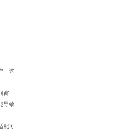
户。这
间窗
能导致
适配可