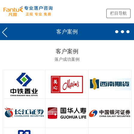
栏目导航
客户案例
网
站
首
客户案例
页
落户成功案例
留
学
生
落
户
咨
询
服