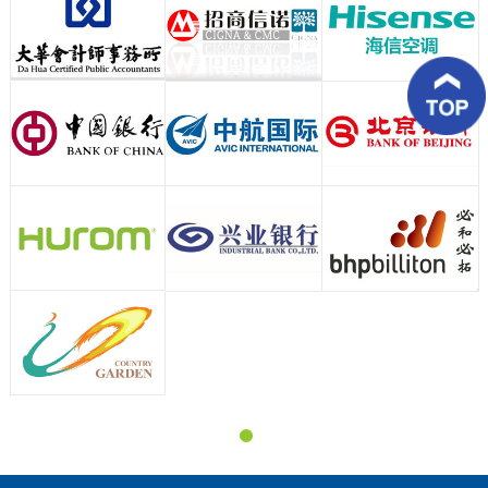
务
优
势
客
户
案
例
客
户
好
评
新
闻
资
讯