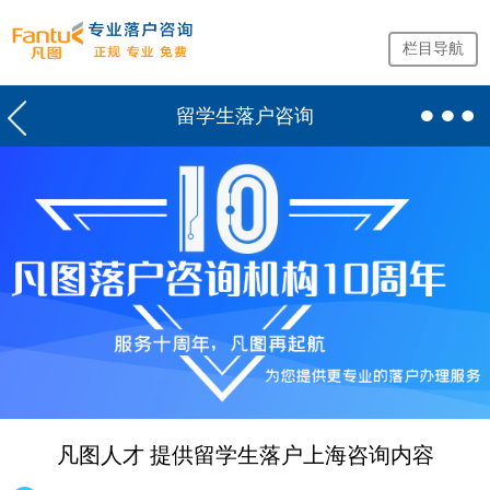
栏目导航
留学生落户咨询
网
站
首
页
留
学
生
落
户
咨
询
凡图人才 提供留学生落户上海咨询内容
服