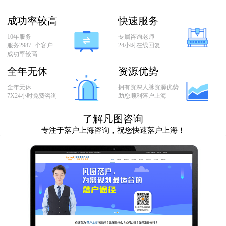
联
成功率较高
快速服务
系
10年服务
专属咨询老师
我
服务2987+个客户
24小时在线回复
们
成功率较高
全年无休
资源优势
全年无休
拥有资深人脉资源优势
7X24小时免费咨询
助您顺利落户上海
了解凡图咨询
专注于落户上海咨询，祝您快速落户上海！