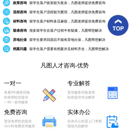
务
政策咨询
留学生落户政策较为复杂，凡图老师提供免费咨询
优
流程咨询
留学生落户流程较为繁琐，凡图老师提供免费咨询
势
材料咨询
留学生落户材料多且麻烦，凡图老师提供免费咨询
客
疑难咨询
很多留学生在落户过程中有疑难，凡图帮您解决
户
异地社保
留学生要求回国后不能有异地社保，凡图帮您解决
案
档案问题
留学生落户需要有档案并且材料齐全，凡图帮您解决
例
凡图人才咨询-优势
客
户
好
一对一
专业解答
评
有着9年服务经验
资深服务经验老师
的老师给您提供
给您提供专业解答
一对一咨询服务
新
闻
免费咨询
实体办公
资
资深老师给您提供
实体办公欢迎上门考察
讯
24小时免费咨询服务
现场为您解答