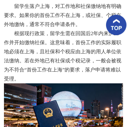
客
留学生落户上海，对工作地和社保缴纳地有明确
户
案
要求。如果你的首份工作不在上海，或社保、个税在
例
外地缴纳，通常不符合申请条件。
根据现行政策，留学生需在回国后2年内来沪工
客
户
作并开始缴纳社保。这意味着，首份工作的实际履职
好
评
地必须在上海，且社保和个税应由上海的用人单位依
法缴纳。若在外地已有社保或个税记录，一般会被视
新
闻
为不符合“首份工作在上海”的要求，落户申请将难以
资
讯
受理。
联
系
我
们