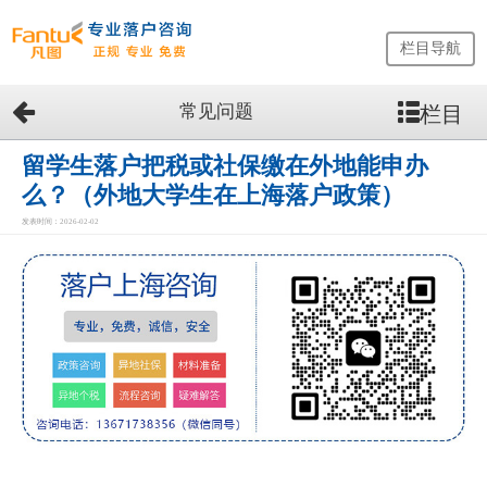
栏目导航
常见问题
栏目
网
站
首
留学生落户把税或社保缴在外地能申办
页
么？（外地大学生在上海落户政策）
留
发表时间：2026-02-02
学
生
落
户
咨
询
服
务
优
势