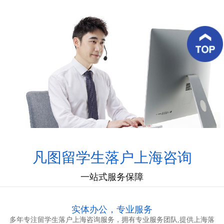
务
优
势
客
户
案
例
客
户
好
评
凡图留学生落户上海咨询
一站式服务保障
新
闻
资
实体办公，专业服务
讯
多年专注留学生落户上海咨询服务，拥有专业服务团队,提供上海落