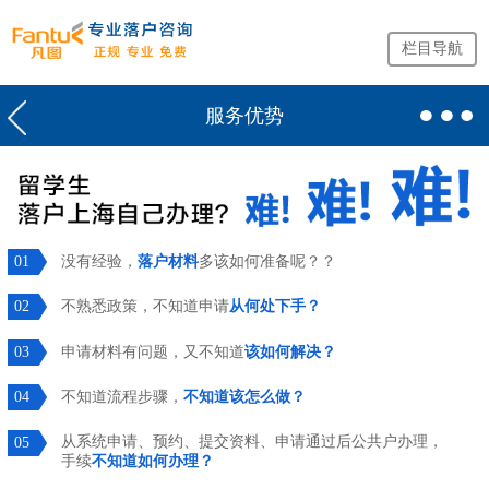
栏目导航
服务优势
网
站
首
页
留
没有经验，
落户材料
多该如何准备呢？？
01
学
生
不熟悉政策，不知道申请
从何处下手？
02
落
申请材料有问题，又不知道
该如何解决？
03
户
咨
不知道流程步骤，
不知道该怎么做？
04
询
从系统申请、预约、提交资料、申请通过后公共户办理，
05
手续
不知道如何办理？
服