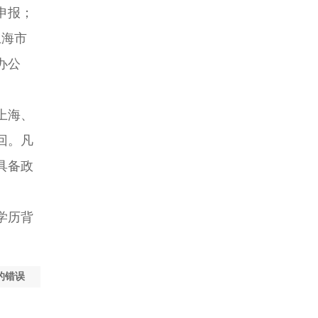
申报；
上海市
办公
上海、
回。凡
具备政
学历背
的错误