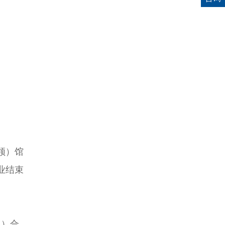
领）馆
业结束
。
用）合