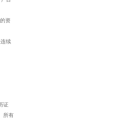
的资
法连续
历证
。所有