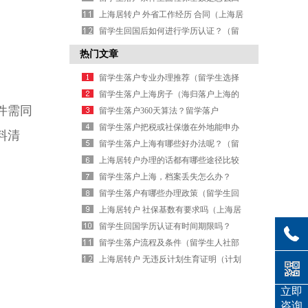
事？（上海落户社保基数要求）
上海居转户 外省工作经历 合同（上海居
转户档案核实已完成后续流程）
留学生回国后如何进行学历认证？（留
学生回国后需要学历认证吗）
热门文章
留学生落户专业办理推荐（留学生选择
最多的专业）
留学生落户上海房子（海归落户上海的
件需同
条件）
留学生落户360天算法？留学落户
2026（北京留学生落户要求）
留学生落户把税或社保缴在外地能申办
料清
么？（外地大学生在上海落户政策）
留学生落户上海有哪些好办法呢？（留
学生在上海落户口需要哪些条件）
上海居转户办理的话都有哪些途径比较
合适？（上海居转户流程及其每步的时
留学生落户上海，档案丢失怎么办？
间）
（上海留学生落户调档函）
留学生落户有哪些办理政策（留学生回
国工作有什么优惠政策吗）
上海居转户 社保基数有要求吗（上海居
转户流程及其每步的时间）
留学生回国学历认证有时间期限吗？
（留学生教育部学历认证）
留学生落户流程及条件（留学生人社部
落户流程）
上海居转户 无违反计划生育证明（计划
生育情况证明模板）
立即
咨询