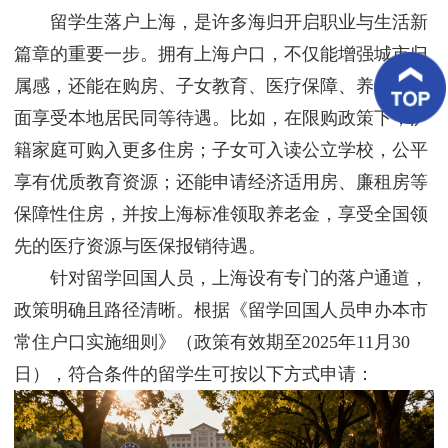
客
留学生落户上海，是许多海归开启职业与生活新
户
案
篇章的重要一步。拥有上海户口，不仅能增强城市归
例
属感，还能在购房、子女教育、医疗保障、养老等方
面享受本地居民同等待遇。比如，在限购政策下，沪
客
户
籍家庭可购入更多住房；子女可入读公立学校，公平
好
评
享有优质教育资源；还能申请经济适用房、廉租房等
保障性住房，并按上海标准领取养老金，享受全国领
新
闻
先的医疗资源与医保报销待遇。
资
讯
针对留学回国人员，上海设有专门的落户通道，
政策明确且路径清晰。根据《留学回国人员申办本市
联
系
常住户口实施细则》（政策有效期至2025年11月30
我
日），符合条件的留学生可按以下方式申请：
们