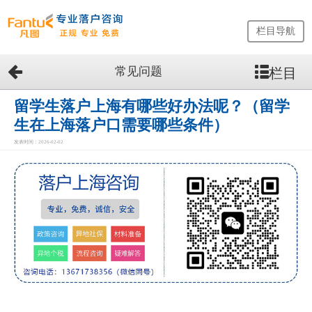
栏目导航
常见问题
栏目
网
站
首
留学生落户上海有哪些好办法呢？（留学
页
生在上海落户口需要哪些条件）
留
发表时间：2026-02-02
学
生
落
户
咨
询
服
务
优
势