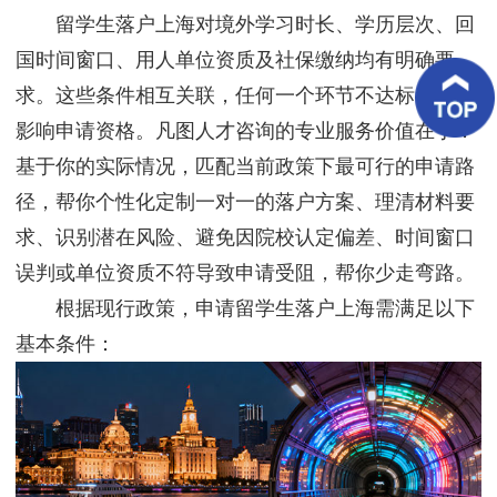
客
留学生落户上海对境外学习时长、学历层次、回
户
案
国时间窗口、用人单位资质及社保缴纳均有明确要
例
求。这些条件相互关联，任何一个环节不达标都可能
影响申请资格。凡图人才咨询的专业服务价值在于：
客
户
基于你的实际情况，匹配当前政策下最可行的申请路
好
评
径，帮你个性化定制一对一的落户方案、理清材料要
求、识别潜在风险、避免因院校认定偏差、时间窗口
新
闻
误判或单位资质不符导致申请受阻，帮你少走弯路。
资
讯
根据现行政策，申请留学生落户上海需满足以下
基本条件：
联
系
我
们