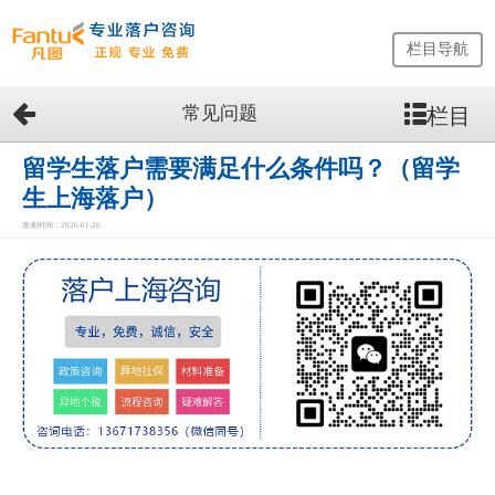
栏目导航
常见问题
栏目
网
站
首
留学生落户需要满足什么条件吗？（留学
页
生上海落户）
留
发表时间：2026-01-26
学
生
落
户
咨
询
服
务
优
势