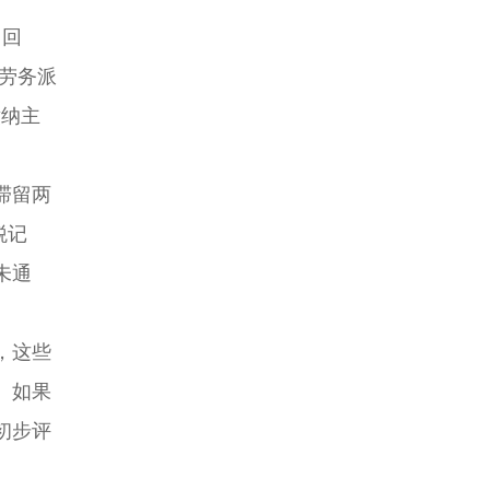
月回
方劳务派
缴纳主
滞留两
税记
未通
，这些
。如果
初步评