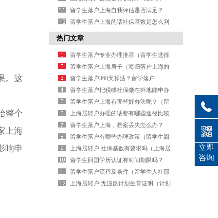
（上海市居转户中级职称有什么要求）
留学生落户上海自我评估是否满足？
（上海海归人才落户政策）
留学生落户上海的话社保基数是怎么判
断？（上海落户留学期间交了社保）
热门文章
留学生落户专业办理推荐（留学生选择
最多的专业）
留学生落户上海房子（海归落户上海的
果。这
条件）
留学生落户360天算法？留学落户
2026（北京留学生落户要求）
留学生落户把税或社保缴在外地能申办
么？（外地大学生在上海落户政策）
留学生落户上海有哪些好办法呢？（留
始整个
学生在上海落户口需要哪些条件）
上海居转户办理的话都有哪些途径比较
合适？（上海居转户流程及其每步的时
留学生落户上海，档案丢失怎么办？
家上海
间）
（上海留学生落户调档函）
留学生落户有哪些办理政策（留学生回
立即
影响申
国工作有什么优惠政策吗）
上海居转户 社保基数有要求吗（上海居
咨询
转户流程及其每步的时间）
留学生回国学历认证有时间期限吗？
（留学生教育部学历认证）
留学生落户流程及条件（留学生人社部
落户流程）
上海居转户 无违反计划生育证明（计划
生育情况证明模板）