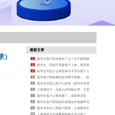
最新文章
求）
留学生落户你准备好了么？以下材料缺
一不可（北京留学生落户要求）
留学生，回国可直接落户上海，更厉害
了！（留学生上海落户）
留学生符合什么样的条件才可以落户上
海（深圳留学生落户政策）
留学落户审核期间这些事不能做！（留
学生北京落户审核被拒理由）
留学生办理上海户口政策（留学生申请
上海户口条件）
上海居转户：过来人的经验分享，干货
来了（上海居转户落户流程）
留学生落户上海失败了，成绩单没丢
了！！（上海留学生落户查成绩吗）
留学生落户把税或社保缴在外地能申办
么？（外地大学生在上海落户政策）
留学生本科上海落户政策（上海留学生
直接落户条件）
上海居转户必须要有职称才可以吗？