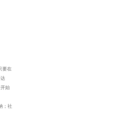
只要在
否达
内开始
纳；社