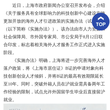
客
近日，上海市政府新闻办公室召开发布会，介绍
户
案
《关于服务具有全球影响力的科技创新中心建设实施
例
更加开放的海外人才引进政策的实施办法（试行）》
（以下简称《实施办法》）。该办法由市人力资源和
客
户
社会保障局、市外国专家局、市公安局于8月12日联
好
评
合印发，标志着相关海外人才服务工作正式进入实施
阶段。
新
闻
《实施办法》明确，上海将进一步完善海外人才
资
讯
落户政策，将《上海市居住证》B证的申请对象向科
技创新创业人才倾斜，并将B证的最高有效期限延长
联
系
至10年。同时，突破外籍人员在沪就业需具备两年工
我
作经验的限制，试点允许外国留学生毕业后直接留沪
们
就业。