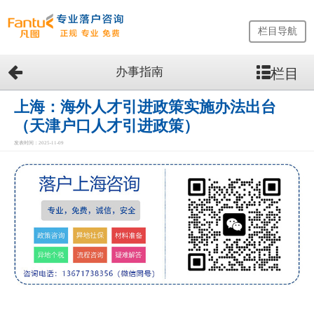
栏目导航
办事指南
栏目
网
站
首
上海：海外人才引进政策实施办法出台
页
（天津户口人才引进政策）
留
发表时间：2025-11-09
学
生
落
户
咨
询
服
务
优
势