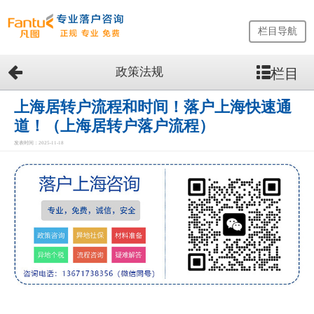
栏目导航
政策法规
栏目
网
站
首
上海居转户流程和时间！落户上海快速通
页
道！（上海居转户落户流程）
留
发表时间：2025-11-18
学
生
落
户
咨
询
服
务
优
势