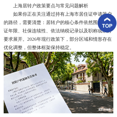
客
上海居转户政策要点与常见问题解析
户
案
如果你正在关注通过持有上海市居住证申请落户
例
的路径，需要清楚：居转户的核心条件依然围绕居住
证年限、社保连续性、依法纳税记录以及职称或积分
客
户
要求展开。2026年现行政策下，部分区域和情形存在
好
评
优化调整，但整体框架保持稳定。
新
闻
资
讯
联
系
我
们