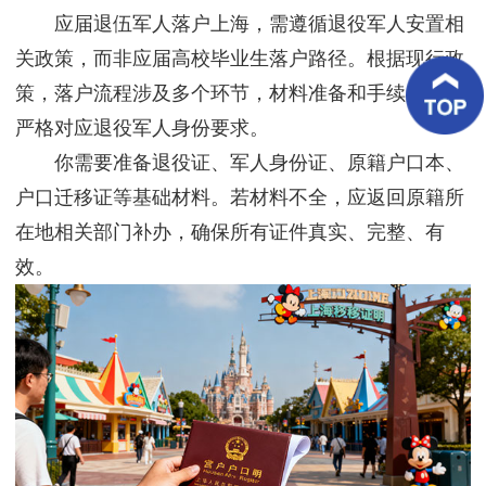
客
应届退伍军人落户上海，需遵循退役军人安置相
户
案
关政策，而非应届高校毕业生落户路径。根据现行政
例
策，落户流程涉及多个环节，材料准备和手续办理需
严格对应退役军人身份要求。
客
户
你需要准备退役证、军人身份证、原籍户口本、
好
评
户口迁移证等基础材料。若材料不全，应返回原籍所
在地相关部门补办，确保所有证件真实、完整、有
新
闻
效。
资
讯
联
系
我
们