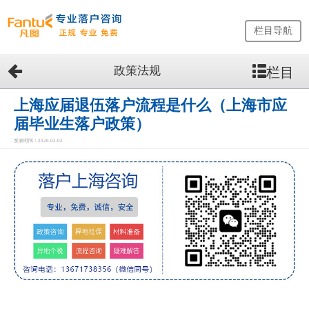
栏目导航
政策法规
栏目
网
站
首
上海应届退伍落户流程是什么（上海市应
页
届毕业生落户政策）
留
发表时间：2026-02-02
学
生
落
户
咨
询
服
务
优
势