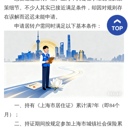
客
策细节。不少人其实已接近满足条件，却因对规则存
户
案
在误解而迟迟未能申请。
例
申请居转户需同时满足以下基本条件：
客
户
好
评
新
闻
资
讯
联
系
我
一、持有《上海市居住证》累计满7年（即84个
们
月）；
二、持证期间按规定参加上海市城镇社会保险累