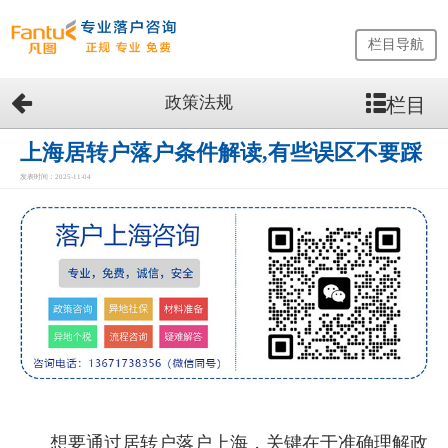
栏目导航
政策法规
栏目
网
站
首
上海居转户落户条件解读,有些误区不要踩
页
发表时间：2025-11-04
留
学
生
落
户
咨
询
服
务
优
势
想要通过居转户落户上海，关键在于准确理解政