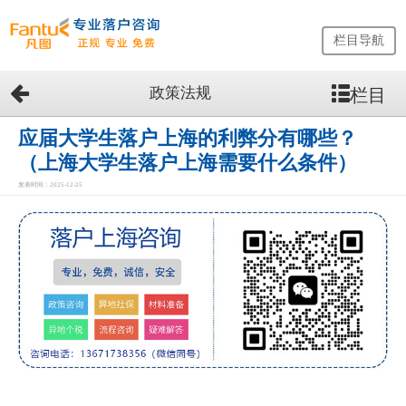
栏目导航
政策法规
栏目
网
站
首
应届大学生落户上海的利弊分有哪些？
页
（上海大学生落户上海需要什么条件）
留
发表时间：2025-12-25
学
生
落
户
咨
询
服
务
优
势