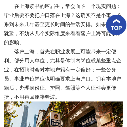
客
在上海读书的应届生，常会面临一个现实问题：
户
案
毕业后要不要把户口落在上海？这确实不是小事，关
例
系到未来几年甚至更长时间的生活安排。如果你也在
犹豫，不妨从几个实际维度来看看落户上海可能带来
客
户
的影响。
好
评
落户上海，首先在职业发展上可能带来一定便
利。部分用人单位，尤其是体制内岗位或某些重点企
新
闻
业，在招聘时会对本地户籍有一定偏好；一些公务
资
讯
员、事业单位岗位也明确要求上海户口。拥有本地户
籍后，办理身份证、护照、驾照等个人证件会更便
联
系
捷，不用再回原籍奔波。
我
们