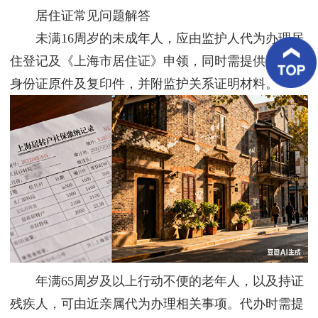
客
居住证常见问题解答
户
案
未满16周岁的未成年人，应由监护人代为办理居
例
住登记及《上海市居住证》申领，同时需提供监护人
身份证原件及复印件，并附监护关系证明材料。
客
户
好
评
新
闻
资
讯
联
系
我
们
年满65周岁及以上行动不便的老年人，以及持证
残疾人，可由近亲属代为办理相关事项。代办时需提