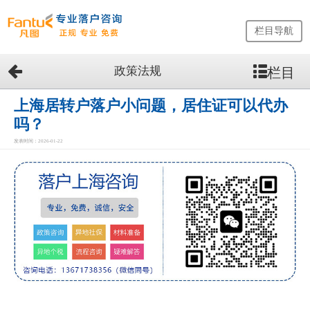
栏目导航
政策法规
栏目
网
站
首
上海居转户落户小问题，居住证可以代办
页
吗？
留
发表时间：2026-01-22
学
生
落
户
咨
询
服
务
优
势