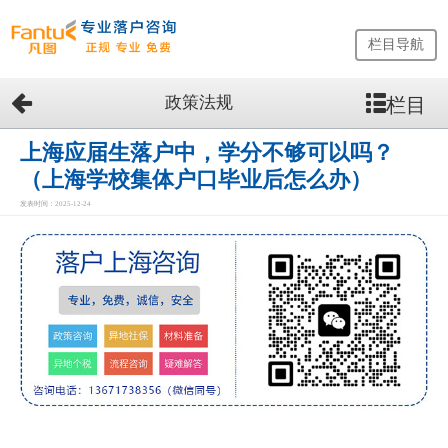
栏目导航
政策法规
栏目
网
站
首
上海应届生落户中，学分不够可以吗？
页
（上海学校集体户口毕业后怎么办）
留
发表时间：2025-12-24
学
生
落
户
咨
询
服
务
优
势