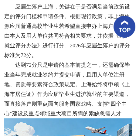
客
应届生落户上海，关键在于是否满足当前政策设
户
案
定的评分门槛和申请条件。根据现行政策，非上海生
例
源应届普通高校毕业生若希望直接申办上海户籍，需
由本人及用人单位共同符合相关要求，并依据《进沪
客
户
就业评分办法》进行打分。2026年应届生落户的评分
好
评
标准为72分。
达到72分只是申请的基本前提之一，还需确保毕
新
闻
业当年完成就业签约并提交申请，且用人单位注册
资
讯
地、资质等要素符合政策规定。上海始终将申领《上
海市居住证》作为应届毕业生进沪就业的主要渠道，
联
系
而直接落户则重点面向服务国家战略、支撑“四个中
我
心”建设及重点领域重大项目所需的紧缺急需人才。
们