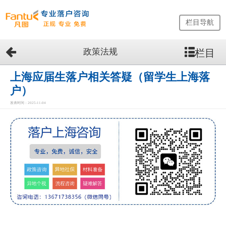
栏目导航
政策法规
栏目
网
站
首
上海应届生落户相关答疑（留学生上海落
页
户）
留
发表时间：2025-11-04
学
生
落
户
咨
询
服
务
优
势