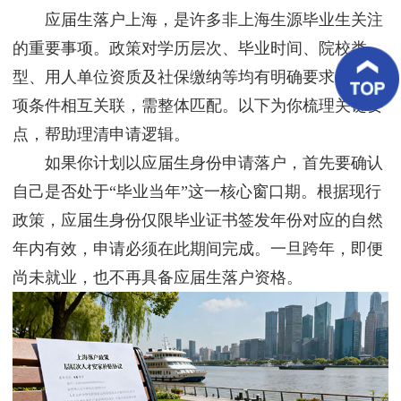
客
应届生落户上海，是许多非上海生源毕业生关注
户
案
的重要事项。政策对学历层次、毕业时间、院校类
例
型、用人单位资质及社保缴纳等均有明确要求，且各
项条件相互关联，需整体匹配。以下为你梳理关键要
客
户
点，帮助理清申请逻辑。
好
评
如果你计划以应届生身份申请落户，首先要确认
自己是否处于“毕业当年”这一核心窗口期。根据现行
新
闻
政策，应届生身份仅限毕业证书签发年份对应的自然
资
讯
年内有效，申请必须在此期间完成。一旦跨年，即便
尚未就业，也不再具备应届生落户资格。
联
系
我
们