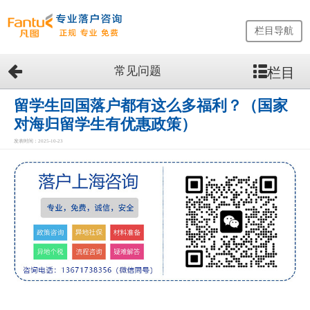
栏目导航
常见问题
栏目
网
站
首
留学生回国落户都有这么多福利？（国家
页
对海归留学生有优惠政策）
留
发表时间：2025-10-23
学
生
落
户
咨
询
服
务
优
势