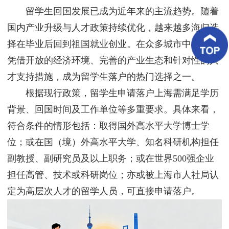
客
留学生回国发展已成为近年来的主流趋势。随着
户
案
国内产业升级与人才政策持续优化，越来越多海归选
例
择在毕业后回到祖国就业创业。在众多城市中，上海
凭借开放的经济环境、完善的产业生态和针对性的人
客
户
才支持措施，成为留学生落户的热门选择之一。
好
评
根据现行政策，留学生申请落户上海需满足学历
背景、回国时间及工作单位等多重要求。具体来看，
新
闻
符合条件的情形包括：取得国外高水平大学博士学
资
讯
位；或在国（境）外高水平大学、知名科研机构担任
副教授、副研究员及以上职务；或在世界500强企业
联
系
担任高管、技术或科研岗位；亦或被上海市人社局认
我
定为高层次人才的留学人员，可直接申请落户。
们