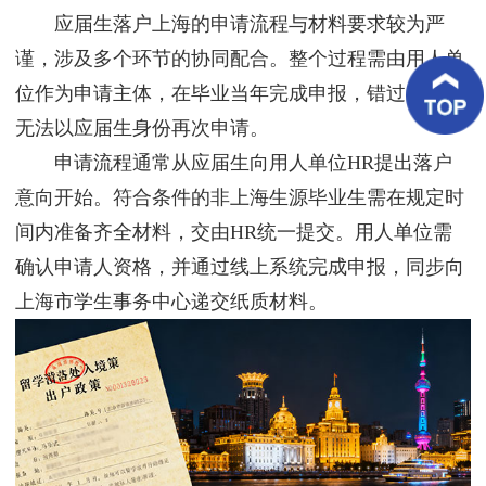
客
应届生落户上海的申请流程与材料要求较为严
户
案
谨，涉及多个环节的协同配合。整个过程需由用人单
例
位作为申请主体，在毕业当年完成申报，错过窗口将
无法以应届生身份再次申请。
客
户
申请流程通常从应届生向用人单位HR提出落户
好
评
意向开始。符合条件的非上海生源毕业生需在规定时
间内准备齐全材料，交由HR统一提交。用人单位需
新
闻
确认申请人资格，并通过线上系统完成申报，同步向
资
讯
上海市学生事务中心递交纸质材料。
联
系
我
们