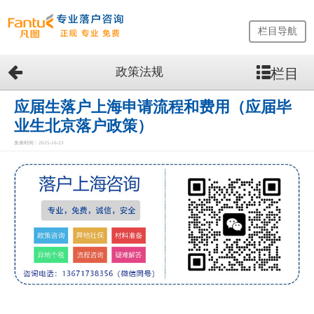
栏目导航
政策法规
栏目
网
站
首
应届生落户上海申请流程和费用（应届毕
页
业生北京落户政策）
留
发表时间：2025-10-23
学
生
落
户
咨
询
服
务
优
势