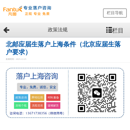
栏目导航
政策法规
栏目
网
站
首
北邮应届生落户上海条件（北京应届生落
页
户要求）
留
发表时间：2025-12-25
学
生
落
户
咨
询
服
务
优
势