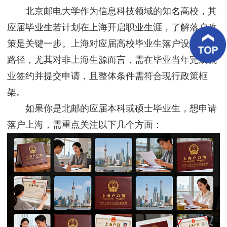
客
北京邮电大学作为信息科技领域的知名高校，其
户
案
应届毕业生若计划在上海开启职业生涯，了解落户政
例
策是关键一步。上海对应届高校毕业生落户设有明确
路径，尤其对非上海生源而言，需在毕业当年完成就
客
户
业签约并提交申请，且整体条件需符合现行政策框
好
评
架。
如果你是北邮的应届本科或硕士毕业生，想申请
新
闻
落户上海，需重点关注以下几个方面：
资
讯
联
系
我
们