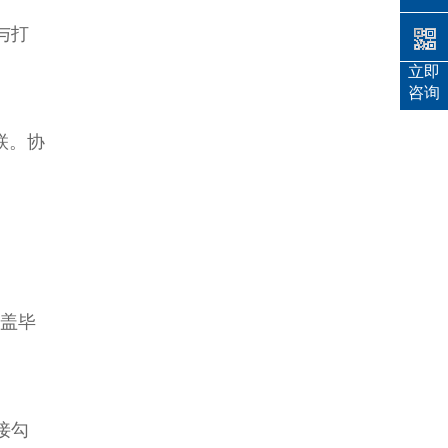
与打
立即
咨询
联。协
加盖毕
接勾