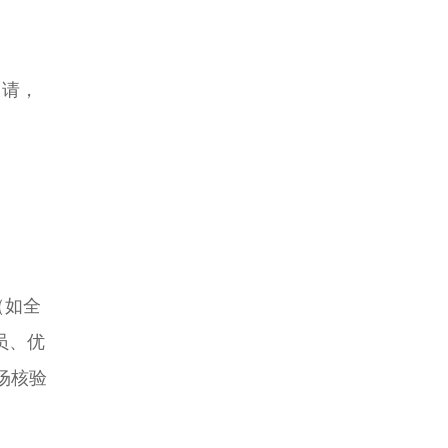
申请，
（如全
员、优
场核验