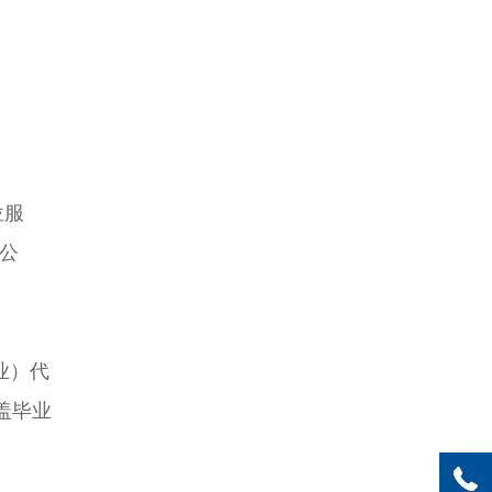
位服
公
业）代
盖毕业