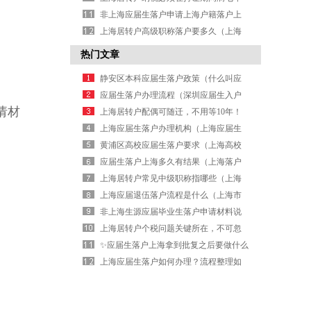
吗？（上海居转户预审多久有回复）
非上海应届生落户申请上海户籍落户上
海办法（应届生回户籍所在地考研）
上海居转户高级职称落户要多久（上海
中级职称落户）
热门文章
静安区本科应届生落户政策（什么叫应
届生毕业生）
应届生落户办理流程（深圳应届生入户
请材
新政策）
上海居转户配偶可随迁，不用等10年！
上海应届生落户办理机构（上海应届生
落户）
黄浦区高校应届生落户要求（上海高校
硕士应届生落户上海条件）
应届生落户上海多久有结果（上海落户
申请提交后要多久出结果）
上海居转户常见中级职称指哪些（上海
居转户没有中级职称怎么办）
上海应届退伍落户流程是什么（上海市
应届毕业生落户政策）
非上海生源应届毕业生落户申请材料说
明（应届生上海落户条件）
上海居转户个税问题关键所在，不可忽
视！（上海居转户落户流程）
✨应届生落户上海拿到批复之后要做什么
⬇️（落户上海拿到批复后怎么办）
上海应届生落户如何办理？流程整理如
下（北京应届生落户三年办下来）