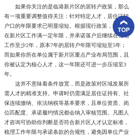
客
如果你关注的是临港新片区的居转户政策，那么
户
案
有一项重要调整值得关注：针对特定人才，居住证转
例
户口的年限要求已明显缩短。根据现行政策，如果你
在新片区工作满一定年限，并承诺落户后继续在当地
客
户
工作至少2年，原本7年的居转户年限可缩短至5年；
好
评
而如果你所在单位属于新片区重点产业布局范围，且
你被认定为核心人才，这一年限还可进一步压缩至3
新
闻
年。
资
讯
这并不意味着条件放宽，而是政策对区域发展所
需人才的精准支持。申请时仍需满足居住证持有、社
联
系
保连续缴纳、依法纳税等基本要求，且单位资质、岗
我
位匹配度、承诺履约情况都会纳入审核范围。凡图人
们
才咨询可协助你判断是否符合新片区人才认定标准，
梳理工作年限与承诺条款的合规性，避免因单位产业