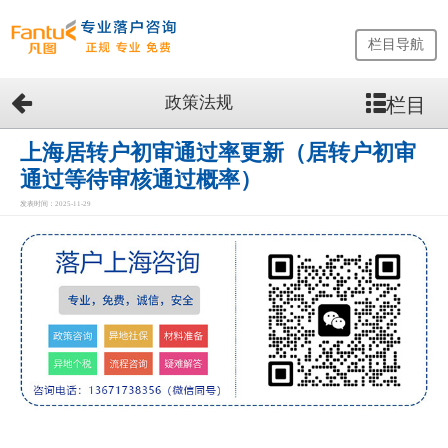
栏目导航
政策法规
栏目
网
站
首
上海居转户初审通过率更新（居转户初审
页
通过等待审核通过概率）
留
发表时间：2025-11-29
学
生
落
户
咨
询
服
务
优
势