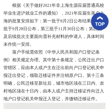
客
根据《关于做好2021年非上海生源应届普通高校
户
案
毕业生进沪就业工作的通知》，2021年应届生落户上
例
海的批复安排如下：第一批于8月2日公布结果，第二
批于9月28日公布，第三批于11月30日公布；第四批
客
户
及后续批次主要面向需补充材料的申请人，具体时间
好
评
未作统一安排。
落户手续需依照《中华人民共和国户口登记条
新
闻
例》相关规定办理。其中第十条规定，公民迁出户口
资
讯
管辖区，应由本人或户主在迁出前向户口登记机关申
报迁出登记，领取迁移证件并注销原户口。第十三条
联
系
明确，公民迁移至新址后，城市地区须在三日内、农
我
村地区须在十日内，由本人或户主持迁移证件向迁入
们
地户口登记机关申报迁入登记，并缴销迁移证件。