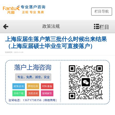
栏目导航
政策法规
栏目
网
站
首
上海应届生落户第三批什么时候出来结果
页
（上海应届硕士毕业生可直接落户）
留
发表时间：2025-11-20
学
生
落
户
咨
询
服
务
优
势