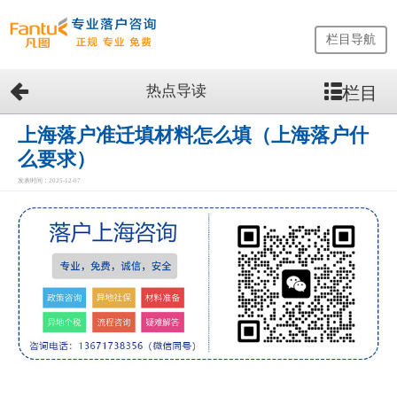
栏目导航
热点导读
栏目
网
站
首
上海落户准迁填材料怎么填（上海落户什
页
么要求）
留
发表时间：2025-12-07
学
生
落
户
咨
询
服
务
优
势