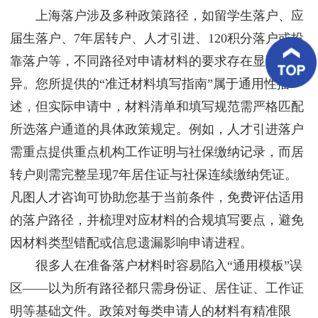
客
上海落户涉及多种政策路径，如留学生落户、应
户
案
届生落户、7年居转户、人才引进、120积分落户或投
例
靠落户等，不同路径对申请材料的要求存在显著差
异。您所提供的“准迁材料填写指南”属于通用性描
客
户
述，但实际申请中，材料清单和填写规范需严格匹配
好
评
所选落户通道的具体政策规定。例如，人才引进落户
需重点提供重点机构工作证明与社保缴纳记录，而居
新
闻
转户则需完整呈现7年居住证与社保连续缴纳凭证。
资
讯
凡图人才咨询可协助您基于当前条件，免费评估适用
的落户路径，并梳理对应材料的合规填写要点，避免
联
系
因材料类型错配或信息遗漏影响申请进程。
我
很多人在准备落户材料时容易陷入“通用模板”误
们
区——以为所有路径都只需身份证、居住证、工作证
明等基础文件。政策对每类申请人的材料有精准限