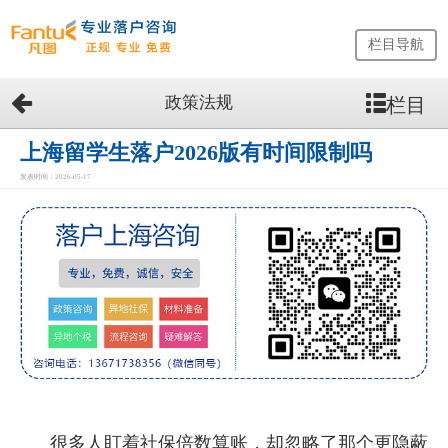
栏目导航
政策法规
栏目
网
站
首
上海留学生落户2026版有时间限制吗
页
发表时间：2026-05-17
留
学
生
落
户
咨
询
服
务
优
势
很多人盯着社保倍数算账，却忽略了那个更隐蔽