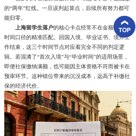
客
的“两年”红线。一旦误判起算点，后续所有努力都可
户
案
能归零。
例
上海留学生落户
的核心卡点经常不在金额，而在
客
时间口径的精准匹配。回国入境、毕业证书、境外工
户
好
作结束，这三个时间节点对应着完全不同的判定逻
评
辑。若混淆了“首次入境”与“毕业时间”的适用场景，
即便社保缴纳满额，也可能因主体资格不符而被卡在
新
闻
预审环节。这种错位带来的沉没成本，远高于补缴社
资
讯
保的经济代价。
联
系
我
们