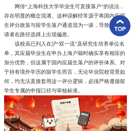
客
网传“上海科技大学毕业生可直接落户”的说法，
户
案
存在明显的概念混淆。这种误解经常源于将国内应届
例
生评分政策与留学生落户通道混为一谈，导致许多申
请者在路径选择上出现偏差。
客
户
该校虽已列入在沪“双一流”及研究生培养单位名
好
评
单，其应届毕业生在申办上海户籍时确实享有相应的
加分优势，但这属于国内应届生落户的评价体系。对
新
闻
于持有境外学历的留学生而言，无论毕业院校背景如
资
讯
何，均无法直接套用这一评分逻辑，必须严格遵循留
学生专属的申报口径与审核标准。
联
系
我
们