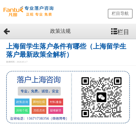
栏目导航
政策法规
栏目
网
站
首
上海留学生落户条件有哪些（上海留学生
页
落户最新政策全解析）
留
发表时间：2026-05-17
学
生
落
户
咨
询
服
务
优
势