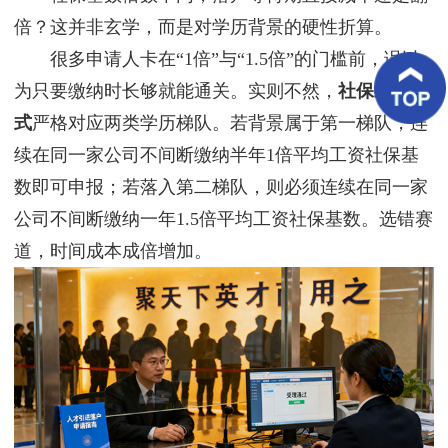
客
倍？这并非玄学，而是对学历背景的硬性折算。
户
案
很多申请人卡在“1倍”与“1.5倍”的门槛前，误以
例
为只要缴纳时长够就能通关。实则不然，
社保缴纳方
客
式
严格对应两类学历梯队。若背景属于第一梯队，连
户
好
续在同一家公司不间断缴纳半年1倍平均工资社保基
评
数即可申报；若落入第二梯队，则必须连续在同一家
公司不间断缴纳一年1.5倍平均工资社保基数。选错赛
新
闻
道，时间成本成倍增加。
资
讯
联
系
我
们