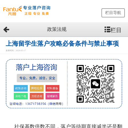
栏目导航
政策法规
栏目
网
站
首
上海留学生落户攻略必备条件与禁止事项
页
发表时间：2026-05-17
留
学
生
落
户
咨
询
服
务
优
势
社保基数倍数不同，落户等待期直接减半还是翻