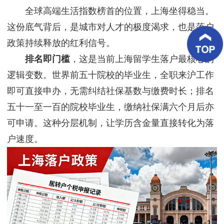
客
全球高端生活指数榜首的位置，上海坐得稳当。
户
案
这份底气背后，是城市对人才的极度渴求，也是落户
例
政策持续释放的红利信号。
排名即门槛
，这是当前上海留学生落户最核心的
客
户
逻辑变数。世界前五十院校的毕业生，全职来沪工作
好
评
即可直接申办，无需纠结社保基数与缴费时长；排名
五十一至一百的院校毕业生，缴纳社保满六个月后亦
新
闻
可申请。这种分层机制，让学历含金量直接转化为落
资
讯
户速度。
联
系
我
们