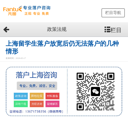
栏目导航
政策法规
栏目
网
站
首
上海留学生落户放宽后仍无法落户的几种
页
情形
留
发表时间：2026-05-17
学
生
落
户
咨
询
服
务
优
势