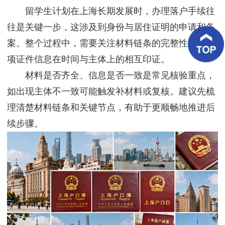
客
留学生计划在上海长期发展时，办理落户手续往
户
案
往是关键一步，这涉及到身份与居住证明的申请和备
例
案。整个过程中，需要关注材料链条的完整性以及各
项证件信息在时间与主体上的相互印证。
客
户
材料是否齐全、信息是否一致是常见核验重点，
好
评
如出现主体不一致可能触发补材料或复核。建议先梳
理清楚材料链条和关键节点，有助于更顺畅地推进后
新
闻
续步骤。
资
讯
联
系
我
们