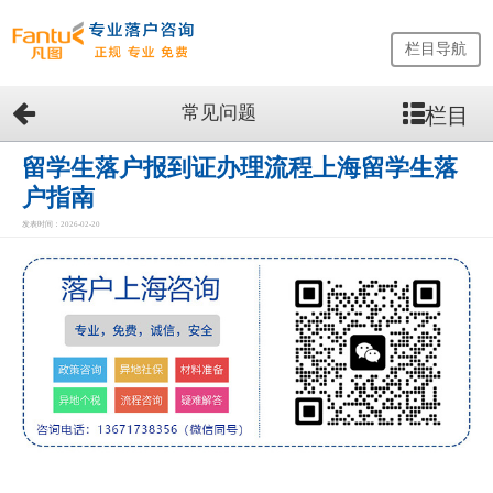
栏目导航
常见问题
栏目
网
站
首
留学生落户报到证办理流程上海留学生落
页
户指南
留
发表时间：2026-02-20
学
生
落
户
咨
询
服
务
优
势