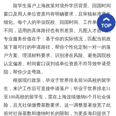
客
留学生落户上海政策对境外学历背景、回国时间
户
案
窗口及用人单位资质均有明确要求，且审核标准逐年
例
细化。每个人的毕业院校、回国时间、工作单位情况
不同，适用的具体路径也有所差异。凡图人才咨询的
客
户
专业服务价值在于：基于你的实际情况，匹配当前政
好
评
策下最可行的申请路径，帮你个性化定制一对一的落
户方案、理清材料要求、识别潜在风险、避免因院校
新
闻
认定偏差、时间窗口误判或单位资质不符导致申请受
资
讯
阻，帮你少走弯路。
根据现行政策，毕业于世界排名前50高校的留学
联
系
生，来沪工作后可直接申请落户；毕业于世界排名51
我
至100高校的留学生，需在上海连续缴纳6个月社会保
们
险，且无社保缴费基数要求。这一调整显著放宽了此
前对社保基数和缴纳时长的限制，为更多海归提供了