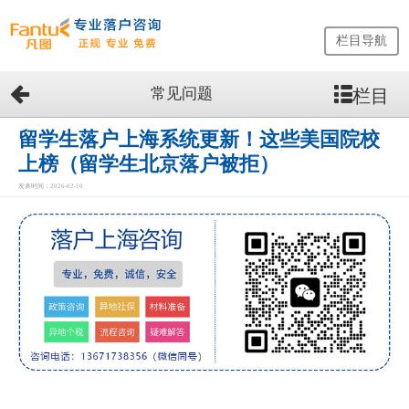
栏目导航
常见问题
栏目
网
站
首
留学生落户上海系统更新！这些美国院校
页
上榜（留学生北京落户被拒）
留
发表时间：2026-02-10
学
生
落
户
咨
询
服
务
优
势