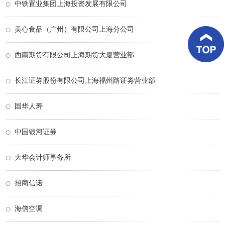
中铁置业集团上海投资发展有限公司
客
户
案
美心食品（广州）有限公司上海分公司
例
西南期货有限公司上海期货大厦营业部
客
户
好
长江证劵股份有限公司上海福州路证劵营业部
评
国华人寿
新
闻
资
中国银河证券
讯
大华会计师事务所
联
系
我
招商信诺
们
海信空调