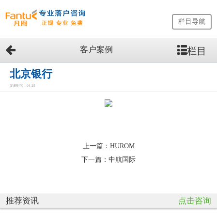
栏目导航
客户案例
栏目
网
站
首
北京银行
页
发表时间：06-25
留
学
生
落
户
咨
上一篇：
HUROM
询
下一篇：
中航国际
服
务
优
推荐资讯
点击咨询
势