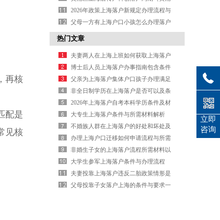
户）
科创居转户办理周期）
2026年政策上海落户新规定办理流程与
条件内容
父母一方有上海户口小孩怎么办理落户
所需材料及条件
热门文章
夫妻两人在上海上班如何获取上海落户
条件及办理信息
博士后人员上海落户办事指南包含条件
，再核
及材料详情说明
父亲为上海落户集体户口孩子办理满足
条件可以吗
非全日制学历在上海落户是否可以及条
件与办理信息
2026年上海落户自考本科学历条件及材
匹配是
料是否可以
大专生上海落户条件与所需材料解析
立即
不婚族人群在上海落户的好处和坏处及
咨询
常见核
办理信息说明
办理上海户口迁移如何申请流程与所需
材料的信息
非婚生子女的上海落户流程所需材料以
及办理信息
大学生参军上海落户条件与办理流程
夫妻投靠上海落户违反二胎政策情形是
否还可以办理
父母投靠子女落户上海的条件与要求一
共有两种情况