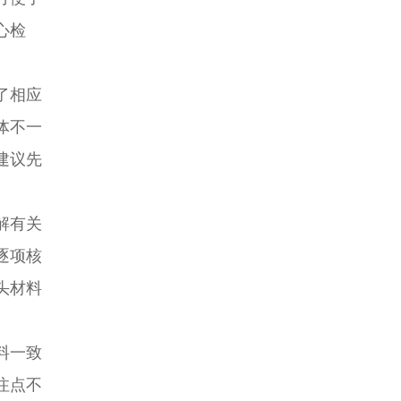
心检
了相应
体不一
建议先
解有关
逐项核
头材料
料一致
注点不