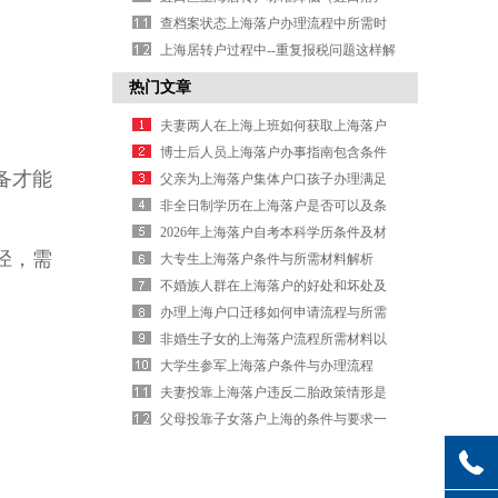
门槛降低）
查档案状态上海落户办理流程中所需时
间口径要多久
上海居转户过程中--重复报税问题这样解
决（上海居转户复核通过）
热门文章
夫妻两人在上海上班如何获取上海落户
条件及办理信息
博士后人员上海落户办事指南包含条件
备才能
及材料详情说明
父亲为上海落户集体户口孩子办理满足
条件可以吗
非全日制学历在上海落户是否可以及条
件与办理信息
2026年上海落户自考本科学历条件及材
径，需
料是否可以
大专生上海落户条件与所需材料解析
不婚族人群在上海落户的好处和坏处及
办理信息说明
办理上海户口迁移如何申请流程与所需
材料的信息
非婚生子女的上海落户流程所需材料以
及办理信息
大学生参军上海落户条件与办理流程
夫妻投靠上海落户违反二胎政策情形是
否还可以办理
父母投靠子女落户上海的条件与要求一
共有两种情况