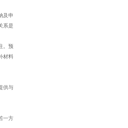
纳及申
关系是
注。预
补材料
提供与
若一方