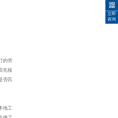
立即
咨询
订的劳
议先核
是否匹
本地工
方便了