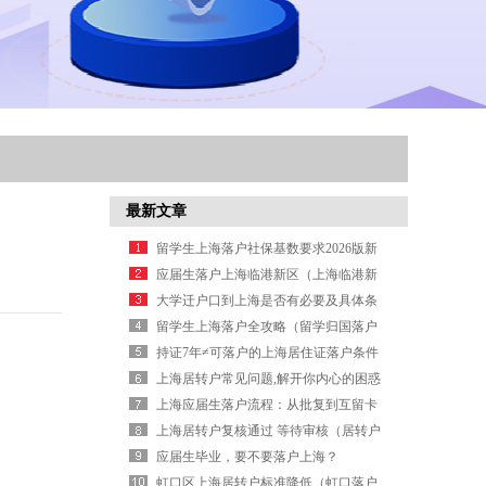
最新文章
留学生上海落户社保基数要求2026版新
政详解
应届生落户上海临港新区（上海临港新
区最新落户政策）
大学迁户口到上海是否有必要及具体条
件与情形参考
留学生上海落户全攻略（留学归国落户
实操手册）
持证7年≠可落户的上海居住证落户条件
上海居转户常见问题,解开你内心的困惑
（上海居转户吧）
上海应届生落户流程：从批复到互留卡
的办理（上海人才引进落户流程及所需
上海居转户复核通过 等待审核（居转户
时间）
初审通过等待审核通过概率）
应届生毕业，要不要落户上海？
虹口区上海居转户标准降低（虹口落户