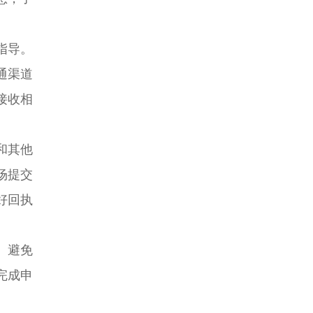
指导。
通渠道
接收相
和其他
场提交
好回执
。避免
完成申