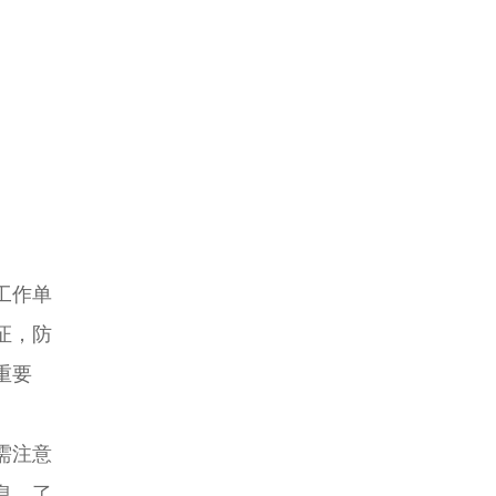
工作单
证，防
重要
需注意
息，了