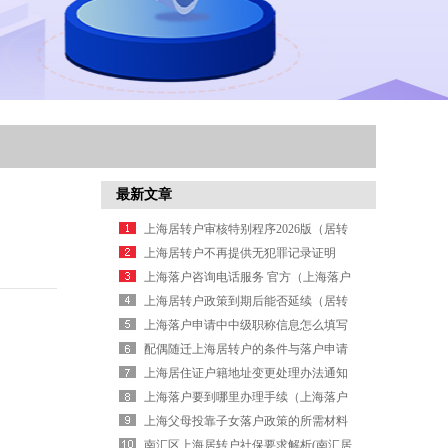
最新文章
上海居转户审核特别程序2026版（居转
户审核特别程序）
上海居转户不再提供无犯罪记录证明
（居转户免交无犯罪证明）
上海落户咨询电话服务 官方（上海落户
中介）
上海居转户政策到期后能否延续（居转
户政策到期会否延续）
上海落户申请中中级职称信息怎么填写
与受理方式
配偶随迁上海居转户的条件与落户申请
要求
上海居住证户籍地址变更处理办法通知
上海落户要到哪里办理手续（上海落户
有哪些条件）
上海父母投靠子女落户政策的所需材料
与受理方式
南汇区上海居转户社保要求解析(南汇居