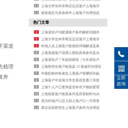
转户社保条件详解)
上海大学生科学商店总店落户上海海洋
大学办理信息
政策规定与具体条件上海落户办理信息
是什么内容情况
热门文章
上海居转户与配偶落户条件解析结婚并
非难事
上海大学生科学商店总店落户上海海洋
下渠道
大学办理信息
外地人在上海落户政策的详细解读及条
件与办理信息
上海直接落户适用人群的具体条件及办
理信息说明
上海居转户 7 年如何获得（七年居转户
先梳理
如何办理落户）
上海研究生落户政策及 13 座城市办理信
息
中级职称持有者在上海落户有哪些补贴
复奔
立即
及办理信息
上海落户中全国大学生英语竞赛三等奖
咨询
条件能加几分
上海个人户口查询是否本市户籍的受理
方式与办理入口
上海投靠落户政策条件及所需材料与办
理内容具体介绍
原为外地户口迁入的上海户口一方情形
与条件办理信息
双证在职研究生上海落户条件与办理流
程及所需材料