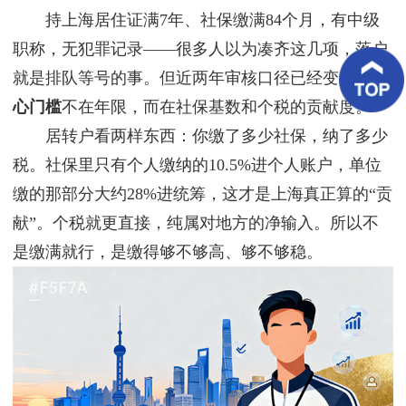
客
持上海居住证满7年、社保缴满84个月，有中级
户
案
职称，无犯罪记录——很多人以为凑齐这几项，落户
例
就是排队等号的事。但近两年审核口径已经变了，
核
心门槛
不在年限，而在社保基数和个税的贡献度。
客
户
居转户看两样东西：你缴了多少社保，纳了多少
好
评
税。社保里只有个人缴纳的10.5%进个人账户，单位
缴的那部分大约28%进统筹，这才是上海真正算的“贡
新
闻
献”。个税就更直接，纯属对地方的净输入。所以不
资
讯
是缴满就行，是缴得够不够高、够不够稳。
联
系
我
们