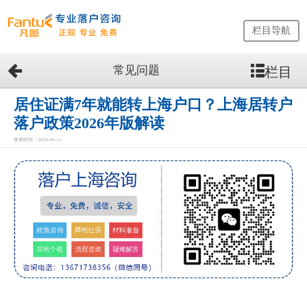
栏目导航
常见问题
栏目
网
站
首
居住证满7年就能转上海户口？上海居转户
页
落户政策2026年版解读
留
发表时间：2026-06-11
学
生
落
户
咨
询
服
务
优
势