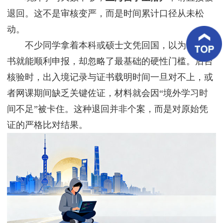
客
退回。这不是审核变严，而是时间累计口径从未松
户
案
动。
例
不少同学拿着本科或硕士文凭回国，以为拿到证
客
书就能顺利申报，却忽略了最基础的硬性门槛。后台
户
好
核验时，出入境记录与证书载明时间一旦对不上，或
评
者网课期间缺乏关键佐证，材料就会因“境外学习时
间不足”被卡住。这种退回并非个案，而是对原始凭
新
闻
证的严格比对结果。
资
讯
联
系
我
们