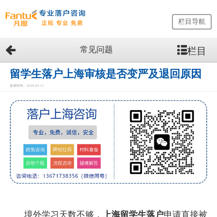
栏目导航
常见问题
栏目
网
站
首
留学生落户上海审核是否变严及退回原因
页
发表时间：2026-05-17
留
学
生
落
户
咨
询
服
务
优
势
境外学习天数不够，
上海留学生落户
申请直接被